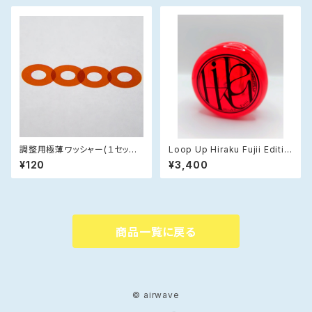
調整用極薄ワッシャー(１セット４
Loop Up Hiraku Fujii Editio
枚入)
n
¥120
¥3,400
商品一覧に戻る
© airwave